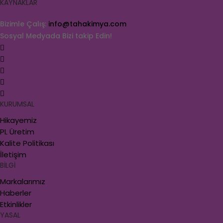
KAYNAKLAR
Bizimle Çalış:
info@tahakimya.com
Sosyal Medyada Bizi takip Edin!
KURUMSAL
Hikayemiz
PL Üretim
Kalite Politikası
İletişim
BİLGİ
Markalarımız
Haberler
Etkinlikler
YASAL